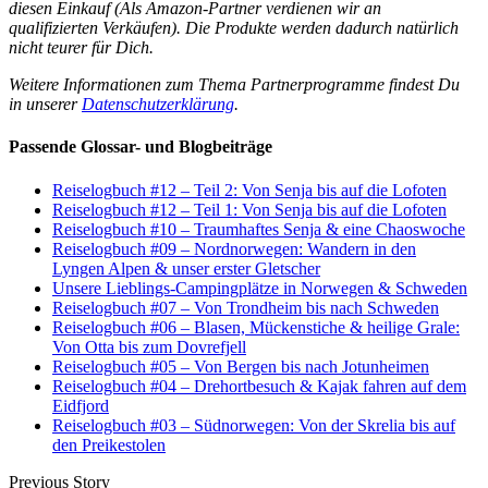
diesen Einkauf (Als Amazon-Partner verdienen wir an
qualifizierten Verkäufen). Die Produkte werden dadurch natürlich
nicht teurer für Dich.
Weitere Informationen zum Thema Partnerprogramme findest Du
in unserer
Datenschutzerklärung
.
Passende Glossar- und Blogbeiträge
Reiselogbuch #12 – Teil 2: Von Senja bis auf die Lofoten
Reiselogbuch #12 – Teil 1: Von Senja bis auf die Lofoten
Reiselogbuch #10 – Traumhaftes Senja & eine Chaoswoche
Reiselogbuch #09 – Nordnorwegen: Wandern in den
Lyngen Alpen & unser erster Gletscher
Unsere Lieblings-Campingplätze in Norwegen & Schweden
Reiselogbuch #07 – Von Trondheim bis nach Schweden
Reiselogbuch #06 – Blasen, Mückenstiche & heilige Grale:
Von Otta bis zum Dovrefjell
Reiselogbuch #05 – Von Bergen bis nach Jotunheimen
Reiselogbuch #04 – Drehortbesuch & Kajak fahren auf dem
Eidfjord
Reiselogbuch #03 – Südnorwegen: Von der Skrelia bis auf
den Preikestolen
Previous Story