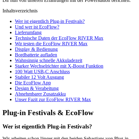
Dir nun von unseren Erfahrungen mit der Powerstation berichten.
Inhaltsverzeichnis
Wer ist eigentlich Plug-in Festivals?
Und wer ist EcoFlow?
Lieferumfang
Technische Daten der EcoFlow RIVER Max
Wir testen die EcoFlow RIVER Max
Display & Bedienung
Bordbatterie aufladen
Wahnsinnig schnelle Akkuladezeit
Starker Wechselrichter mit X-Boost Funktion
100 Watt USB-C Anschluss
Stabiler 12 Volt Ausgang
Die EcoFlow App
Design & Verabeitung
Abnehmbarer Zusatzakku
Unser Fazit zur EcoFlow RIVER Max
Plug-in Festivals & EcoFlow
Wer ist eigentlich Plug-in Festivals?
Wir arbeiten schon länger mit den beiden Sebastians von Plug-in