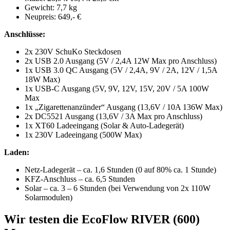
Gewicht: 7,7 kg
Neupreis: 649,- €
Anschlüsse:
2x 230V SchuKo Steckdosen
2x USB 2.0 Ausgang (5V / 2,4A 12W Max pro Anschluss)
1x USB 3.0 QC Ausgang (5V / 2,4A, 9V / 2A, 12V / 1,5A
18W Max)
1x USB-C Ausgang (5V, 9V, 12V, 15V, 20V / 5A 100W
Max
1x „Zigarettenanzünder“ Ausgang (13,6V / 10A 136W Max)
2x DC5521 Ausgang (13,6V / 3A Max pro Anschluss)
1x XT60 Ladeeingang (Solar & Auto-Ladegerät)
1x 230V Ladeeingang (500W Max)
Laden:
Netz-Ladegerät – ca. 1,6 Stunden (0 auf 80% ca. 1 Stunde)
KFZ-Anschluss – ca. 6,5 Stunden
Solar – ca. 3 – 6 Stunden (bei Verwendung von 2x 110W
Solarmodulen)
Wir testen die EcoFlow RIVER (600)