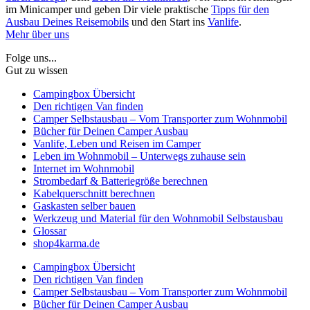
im Minicamper und geben Dir viele praktische
Tipps für den
Ausbau Deines Reisemobils
und den Start ins
Vanlife
.
Mehr über uns
Folge uns...
Gut zu wissen
Campingbox Übersicht
Den richtigen Van finden
Camper Selbstausbau – Vom Transporter zum Wohnmobil
Bücher für Deinen Camper Ausbau
Vanlife, Leben und Reisen im Camper
Leben im Wohnmobil – Unterwegs zuhause sein
Internet im Wohnmobil
Strombedarf & Batteriegröße berechnen
Kabelquerschnitt berechnen
Gaskasten selber bauen
Werkzeug und Material für den Wohnmobil Selbstausbau
Glossar
shop4karma.de
Campingbox Übersicht
Den richtigen Van finden
Camper Selbstausbau – Vom Transporter zum Wohnmobil
Bücher für Deinen Camper Ausbau