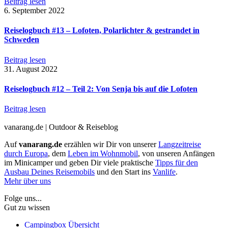
Beitrag lesen
6. September 2022
Reiselogbuch #13 – Lofoten, Polarlichter & gestrandet in
Schweden
Beitrag lesen
31. August 2022
Reiselogbuch #12 – Teil 2: Von Senja bis auf die Lofoten
Beitrag lesen
vanarang.de | Outdoor & Reiseblog
Auf
vanarang.de
erzählen wir Dir von unserer
Langzeitreise
durch Europa
, dem
Leben im Wohnmobil
, von unseren Anfängen
im Minicamper und geben Dir viele praktische
Tipps für den
Ausbau Deines Reisemobils
und den Start ins
Vanlife
.
Mehr über uns
Folge uns...
Gut zu wissen
Campingbox Übersicht