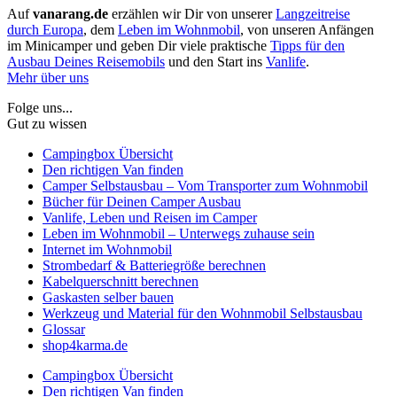
Auf
vanarang.de
erzählen wir Dir von unserer
Langzeitreise
durch Europa
, dem
Leben im Wohnmobil
, von unseren Anfängen
im Minicamper und geben Dir viele praktische
Tipps für den
Ausbau Deines Reisemobils
und den Start ins
Vanlife
.
Mehr über uns
Folge uns...
Gut zu wissen
Campingbox Übersicht
Den richtigen Van finden
Camper Selbstausbau – Vom Transporter zum Wohnmobil
Bücher für Deinen Camper Ausbau
Vanlife, Leben und Reisen im Camper
Leben im Wohnmobil – Unterwegs zuhause sein
Internet im Wohnmobil
Strombedarf & Batteriegröße berechnen
Kabelquerschnitt berechnen
Gaskasten selber bauen
Werkzeug und Material für den Wohnmobil Selbstausbau
Glossar
shop4karma.de
Campingbox Übersicht
Den richtigen Van finden